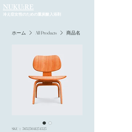
NUKU:RE
冷え症女性のための重炭酸入浴剤
ホーム
All Products
商品名
SKU： 36523641234523